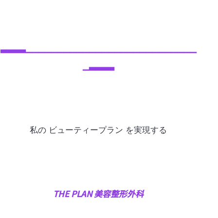
▃▃▃▃▁▁▁▁▁▁▁▁▁▁▁▁▁▁▁▁▁▁▁▁▁▁▁▁▁▁▁
▁▃▃▃▃
私の ビューティープラン を実現する
THE PLAN 美容整形外科