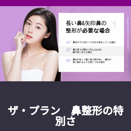
ザ・プラン 鼻整形の特
別さ