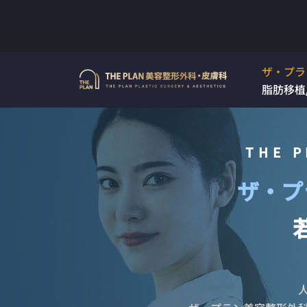
Skip
to
ザ・プラ
content
脂肪移植
THE P
ザ・プ