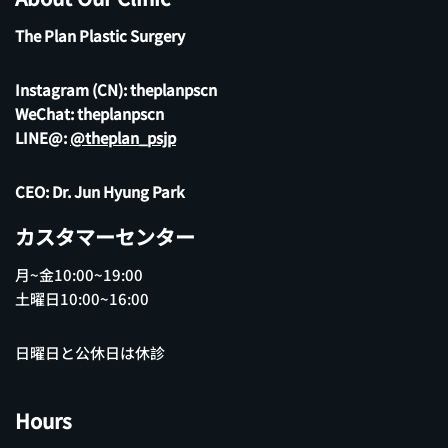
The Plan Plastic Surgery
Instagram (CN):
theplanpscn
WeChat: theplanpscn
LINE@:
@theplan_psjp
CEO: Dr. Jun Hyung Park
カスタマーセンター
月~金10:00~19:00
土曜日10:00~16:00
日曜日と公休日は休診
Hours