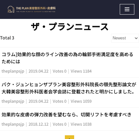
Skip
ザ・プランニュース
to
content
Total 3
コラム]効果的な顔のライン改善の為の輪郭手術満足度を高める
ためには
theplanpsjp
|
2019.04.22
|
Votes 0
|
Views 1184
パク・ジュンヒョンザプラン美容整形外科院長の顎先整形論文が
大韓美容整形外科医者会学会誌に登載されたと明かにしました。
theplanpsjp
|
2019.04.22
|
Votes 0
|
Views 1059
効果的な皮膚の弾力改善を望むなら、切開リフトを考慮すべき
theplanpsjp
|
2018.12.12
|
Votes 0
|
Views 1038