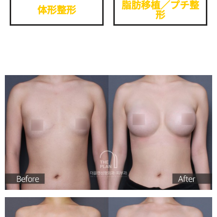
脂肪移植／プチ整
体形整形
形