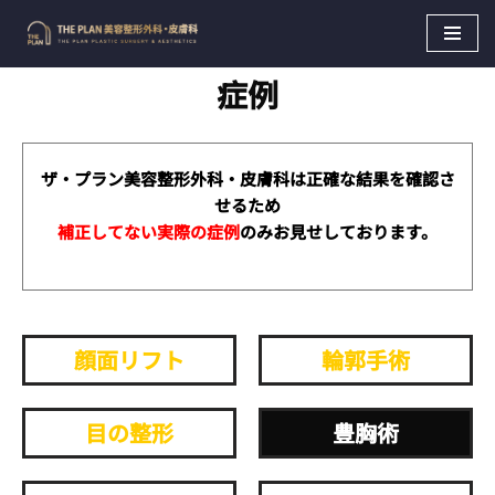
Skip
症例
to
content
ザ・プラン美容整形外科・皮膚科は正確な結果を確認さ
せるため
補正してない実際の症例
のみお見せしております。
顔面リフト
輪郭手術
目の整形
豊胸術