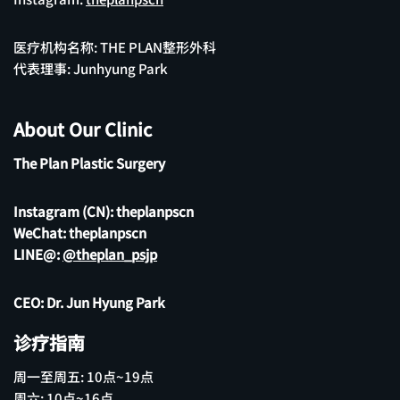
医疗机构名称: THE PLAN整形外科
代表理事: Junhyung Park
About Our Clinic
The Plan Plastic Surgery
Instagram (CN):
theplanpscn
WeChat: theplanpscn
LINE@:
@theplan_psjp
CEO: Dr. Jun Hyung Park
诊疗指南
周一至周五: 10点~19点
周六: 10点~16点