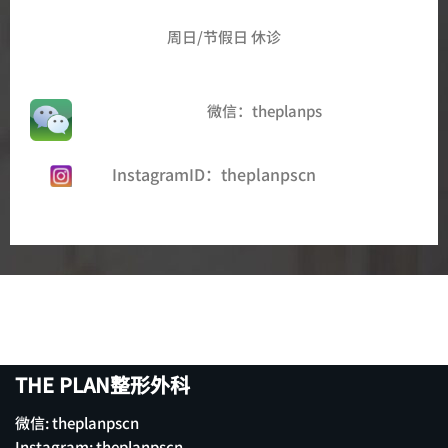
周日/节假日 休诊
微信：theplanps
InstagramID：theplanpscn
THE PLAN整形外科
微信: theplanpscn
Instagram:
theplanpscn