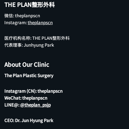
THE PLAN整形外科
微信: theplanpscn
Instagram:
theplanpscn
医疗机构名称: THE PLAN整形外科
代表理事: Junhyung Park
About Our Clinic
The Plan Plastic Surgery
Instagram (CN):
theplanpscn
WeChat: theplanpscn
LINE@:
@theplan_psjp
CEO: Dr. Jun Hyung Park