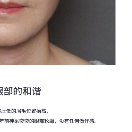
眼部的和谐
将压低的眉毛位置抬高，
0年前神采奕奕的眼部轮廓，没有任何做作感。