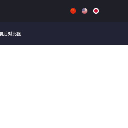
前后对比图
，