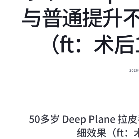
与普通提升
（ft：术
202
50多岁 Deep Plan
细效果（ft：