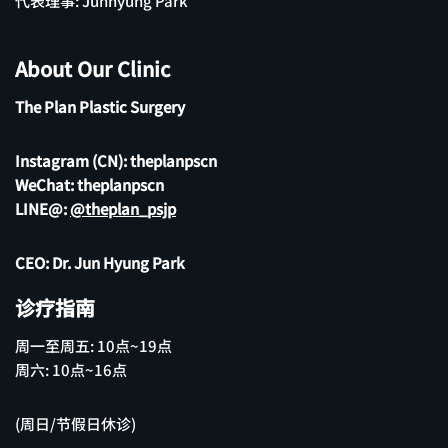
代表理事: Junhyung Park
About Our Clinic
The Plan Plastic Surgery
Instagram (CN):
theplanpscn
WeChat: theplanpscn
LINE@:
@theplan_psjp
CEO: Dr. Jun Hyung Park
诊疗指南
周一至周五: 10点~19点
周六: 10点~16点
(周日/节假日休诊)