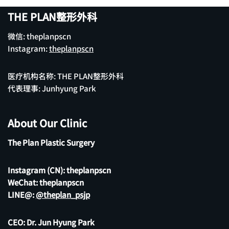
THE PLAN整形外科
微信: theplanpscn
Instagram:
theplanpscn
医疗机构名称: THE PLAN整形外科
代表理事: Junhyung Park
About Our Clinic
The Plan Plastic Surgery
Instagram (CN):
theplanpscn
WeChat: theplanpscn
LINE@:
@theplan_psjp
CEO: Dr. Jun Hyung Park