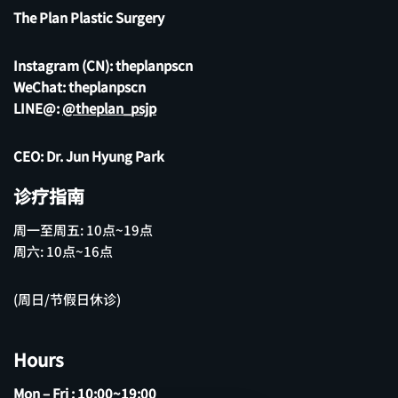
The Plan Plastic Surgery
Instagram (CN):
theplanpscn
WeChat: theplanpscn
LINE@:
@theplan_psjp
CEO: Dr. Jun Hyung Park
诊疗指南
周一至周五: 10点~19点
周六: 10点~16点
(周日/节假日休诊)
Hours
Mon – Fri : 10:00~19:00