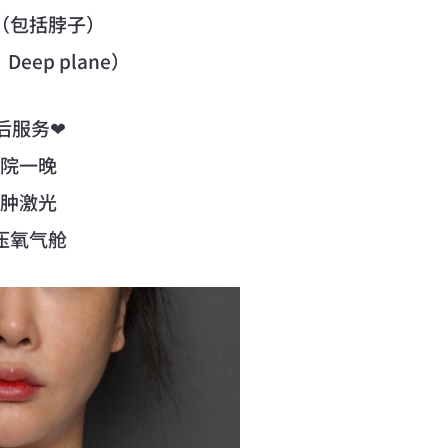
皮（包括脖子）
eep plane）
后服务❤
住院一晚
消肿激光
高压氧气舱