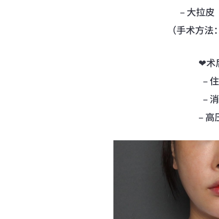
– 大拉
（手术方法：D
❤术
– 
– 
– 