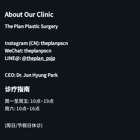
About Our Clinic
The Plan Plastic Surgery
Instagram (CN):
theplanpscn
WeChat: theplanpscn
LINE@:
@theplan_psjp
CEO: Dr. Jun Hyung Park
诊疗指南
周一至周五: 10点~19点
周六: 10点~16点
(周日/节假日休诊)