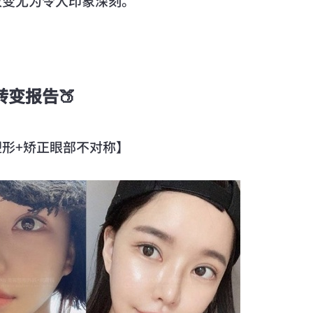
改变尤为令人印象深刻。
转变报告🍑
塑形+矫正眼部不对称】