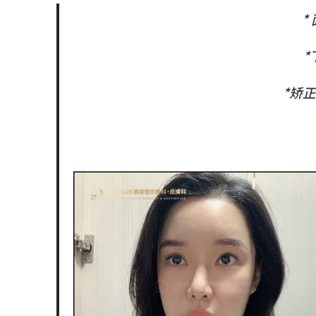
*
*
*矫