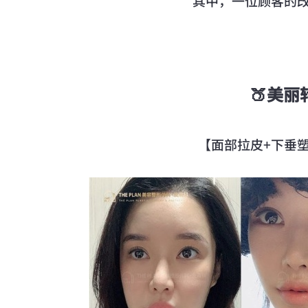
其中，一位顾客的
🍑美丽
【面部拉皮+下垂