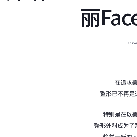
丽Fa
202
在追求
整形已不再是
特别是在以
整形外科成为了
焕然一新的