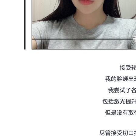
接受
我的脸颊出
我尝试了
包括激光提
但是没有取
尽管接受切口