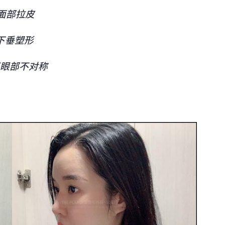
 面部拉皮
下垂塑形
正眼部不对称