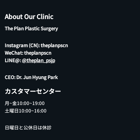
About Our Clinic
The Plan Plastic Surgery
Instagram (CN):
theplanpscn
WeChat: theplanpscn
LINE@:
@theplan_psjp
CEO: Dr. Jun Hyung Park
カスタマーセンター
月~金10:00~19:00
土曜日10:00~16:00
日曜日と公休日は休診