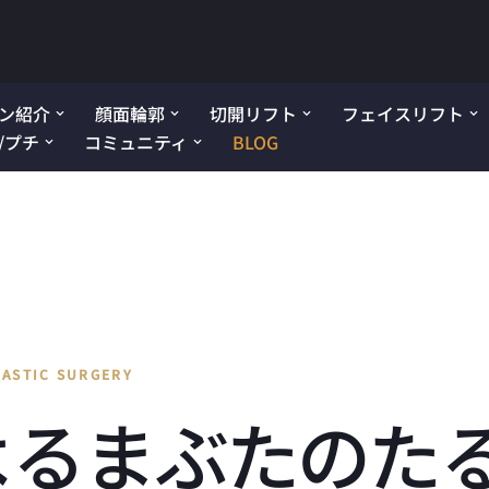
ン紹介
顔面輪郭
切開リフト
フェイスリフト
/プチ
コミュニティ
BLOG
LASTIC SURGERY
よるまぶたのた