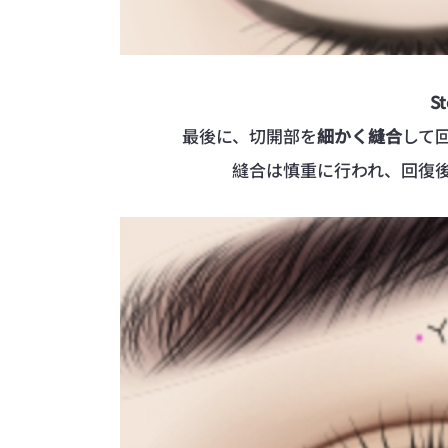
St
最後に、切開部を
細かく縫合
して
縫合は慎重に行われ、回復