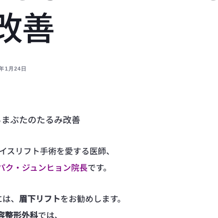
改善
5年1月24日
るまぶたのたるみ改善
ェイスリフト手術を愛する医師、
パク・ジュンヒョン院長
です。
には、
眉下リフト
をお勧めします。
美容整形外科
では、