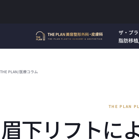
Skip
to
ザ・プラ
content
脂肪移植
THE PLAN
/
医療コラム
THE PLAN P
眉下リフトに