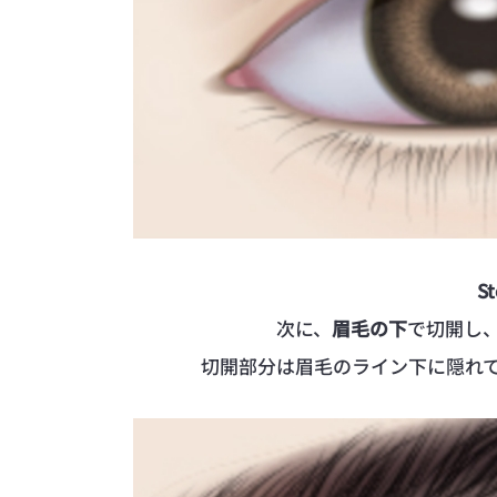
St
次に、
眉毛の下
で切開し
切開部分は眉毛のライン下に隠れ