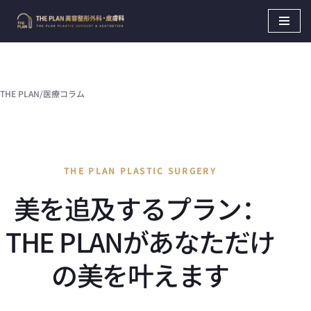
Skip
to
content
THE PLAN
/
医療コラム
THE PLAN PLASTIC SURGERY
美を追及するプラン：
THE PLANがあなただけ
の美を叶えます