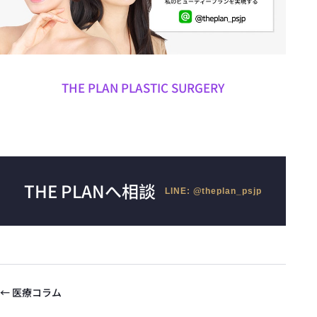
THE PLAN PLASTIC SURGERY
THE PLANへ相談
LINE: @theplan_psjp
← 医療コラム