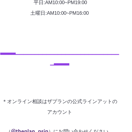
平日:AM10:00~PM19:00
土曜日:AM10:00~PM16:00
▃▃▃▃▁▁▁▁▁▁▁▁▁▁▁▁▁▁▁▁▁▁▁▁▁▁▁▁▁▁▁
▁▃▃▃▃
＊オンライン相談はザプランの公式ラインアットの
アカウント
＠theplan_psjp
（
）にお問い合わせください。