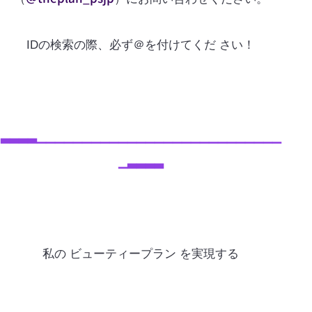
IDの検索の際、必ず＠を付けてくだ さい！
▃▃▃▃▁▁▁▁▁▁▁▁▁▁▁▁▁▁▁▁▁▁▁▁▁▁▁▁▁▁▁
▁▃▃▃▃
私の ビューティープラン を実現する