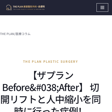
Skip
to
content
THE PLAN
/
医療コラム
THE PLAN PLASTIC SURGERY
【ザプラン
Before&#038;After】 切
開リフトと人中縮小を同
時に行った症例！