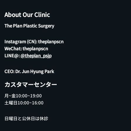
About Our Clinic
The Plan Plastic Surgery
Instagram (CN):
theplanpscn
WeChat: theplanpscn
LINE@:
@theplan_psjp
CEO: Dr. Jun Hyung Park
カスタマーセンター
月~金10:00~19:00
土曜日10:00~16:00
日曜日と公休日は休診