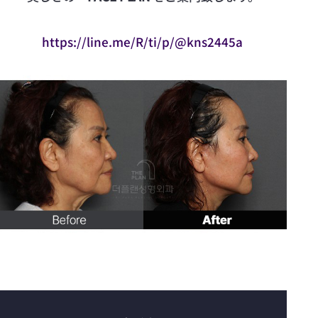
https://line.me/R/ti/p/@kns2445a