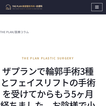
Skip
to
content
THE PLAN
/
医療コラム
THE PLAN PLASTIC SURGERY
ザプランで輪郭手術3種
とフェイスリフトの手術
を受けてからもう5ヶ月
経ちました。お陰様で小