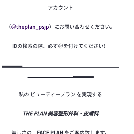
アカウント
（
＠theplan_psjp
）にお問い合わせください。
IDの検索の際、必ず＠を付けてください！
▃▃▃▃▁▁▁▁▁▁▁▁▁▁▁▁▁▁▁▁▁▁▁
▁▁▁▁▁▁▁▁▁▃▃▃▃
私の ビューティープラン を実現する
THE PLAN 美容整形外科・皮膚科
美しさの
FACE PLAN
をご案内致します。