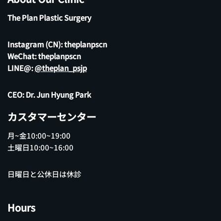
The Plan Plastic Surgery
Instagram (CN):
theplanpscn
WeChat: theplanpscn
LINE@:
@theplan_psjp
CEO: Dr. Jun Hyung Park
カスタマーセンター
月~金10:00~19:00
土曜日10:00~16:00
日曜日と公休日は休診
Hours