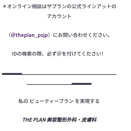
＊オンライン相談はザプランの公式ラインアットの
アカウント
（
＠theplan_psjp
）にお問い合わせください。
IDの検索の際、必ず＠を付けてください！
▃▃▃▃▁▁▁▁▁▁▁▁▁▁▁▁▁▁▁▁▁▁▁
▁▁▁▁▁▁▁▁▁▃▃▃▃
私の ビューティープラン を実現する
THE PLAN 美容整形外科・皮膚科