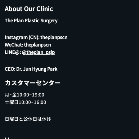
About Our Clinic
The Plan Plastic Surgery
Instagram (CN):
theplanpscn
WeChat: theplanpscn
LINE@:
@theplan_psjp
CEO: Dr. Jun Hyung Park
カスタマーセンター
月~金10:00~19:00
土曜日10:00~16:00
日曜日と公休日は休診