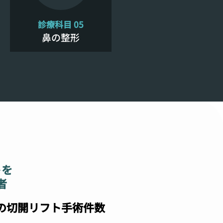
診療科目 05
鼻の整形
トを
者
の切開リフト手術件数