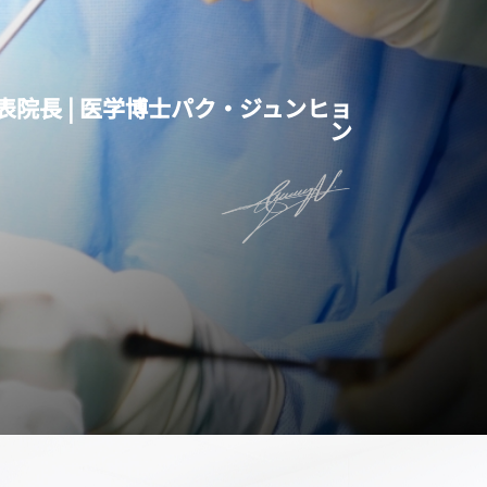
表院長 | 医学博士パク·ジュンヒョ
ン