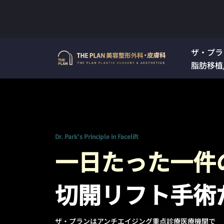
Skip
to
ザ・プラ
content
脂肪移植
Dr. Park's Principle in Facelift
一日たった一件
切開リフト手術
ザ·プランはアンチエイジング重点診療医療機関で