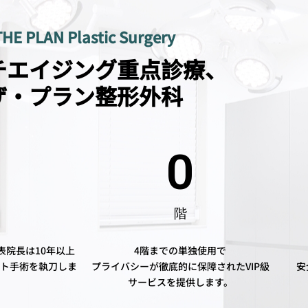
THE PLAN Plastic Surgery
チエイジング重点診療、
ザ·プラン整形外科
0
0
階
表院長は10年以上
4階までの単独使用で
リフト手術を執刀しま
プライバシーが徹底的に保障されたVIP級
安
。
サービスを提供します。