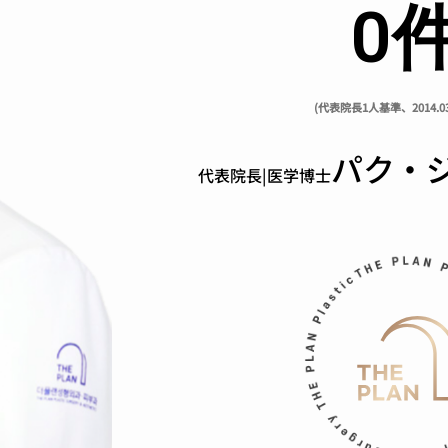
0
(代表院長1人基準、2014.03~
パク·
代表院長|医学博士