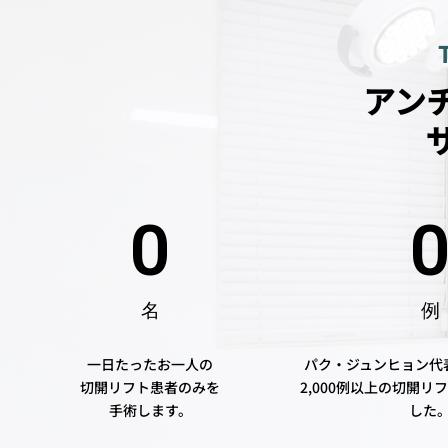
アン
0
名
例
一日たったお一人の
パク·ジュンヒョン代
切開リフト患者のみを
2,000例以上の切開
手術します。
した